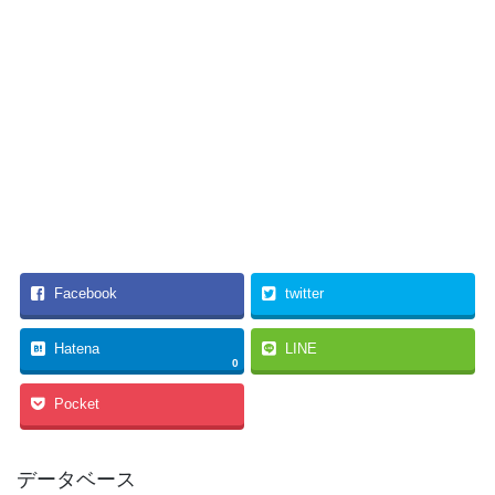
Facebook
twitter
Hatena
LINE
0
Pocket
データベース