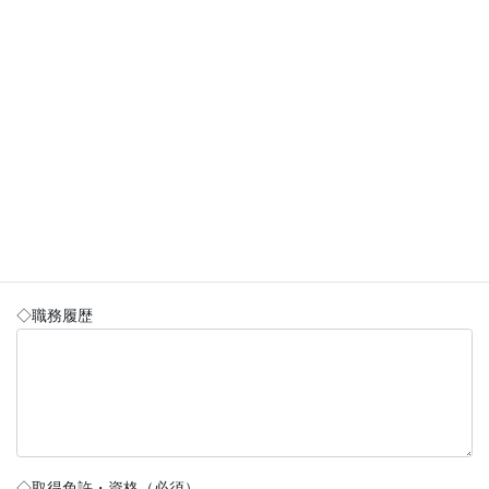
■メールアドレス (必須）
◇現在の就業状況
未就業
就業中
学生
◇就業可能日
即日
期日指定
未定
※期日指定の場合、
頃から可能
◇職務履歴
◇取得免許・資格（必須）